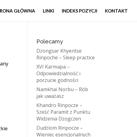
TRONA GŁÓWNA
LINKI
INDEKS POZYCJI
KONTAKT
Polecamy
Dzongsar Khyentse
Rinpoche – Sleep practice
many
XVI Karmapa –
Odpowiedzialność i
poczucie godności
Namkhai Norbu – Rób
jak uważasz
Khandro Rinpocze –
Sześć Paramit z Punktu
Widzenia Dzogczen
Dudziom Rinpocze –
zkie
Wieniec esencjonalnych