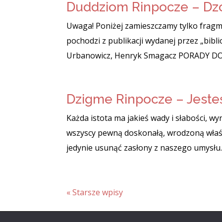
Duddziom Rinpocze – Dz
Uwaga! Poniżej zamieszczamy tylko fragmen
pochodzi z publikacji wydanej przez „bibl
Urbanowicz, Henryk Smagacz PORADY DO 
Dzigme Rinpocze – Jeste
Każda istota ma jakieś wady i słabości, 
wszyscy pewną doskonałą, wrodzoną właśc
jedynie usunąć zasłony z naszego umysłu. 
« Starsze wpisy