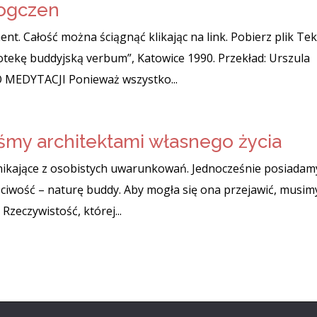
ogczen
t. Całość można ściągnąć klikając na link. Pobierz plik Tek
iotekę buddyjską verbum”, Katowice 1990. Przekład: Urszula
MEDYTACJI Ponieważ wszystko...
śmy architektami własnego życia
wynikające z osobistych uwarunkowań. Jednocześnie posiadam
iwość – naturę buddy. Aby mogła się ona przejawić, musim
Rzeczywistość, której...