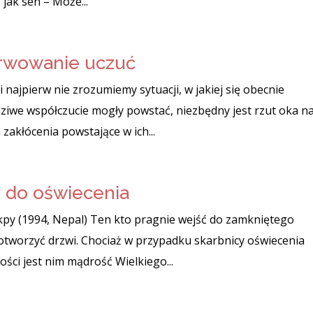
 jak sen – Może...
rwowanie uczuć
i najpierw nie zrozumiemy sytuacji, w jakiej się obecnie
ziwe współczucie mogły powstać, niezbędny jest rzut oka n
zakłócenia powstające w ich...
 do oświecenia
rukpy (1994, Nepal) Ten kto pragnie wejść do zamkniętego
 otworzyć drzwi. Chociaż w przypadku skarbnicy oświecenia
ości jest nim mądrość Wielkiego...