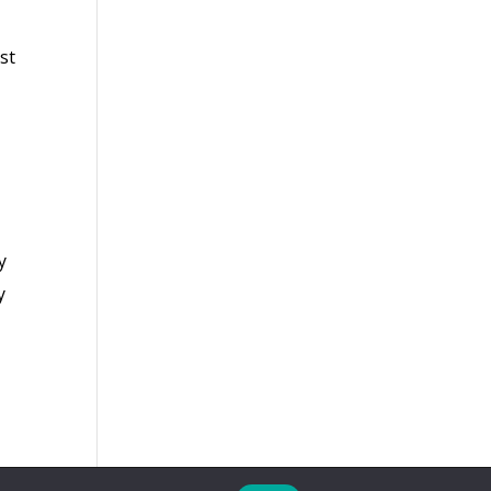
st
y
y