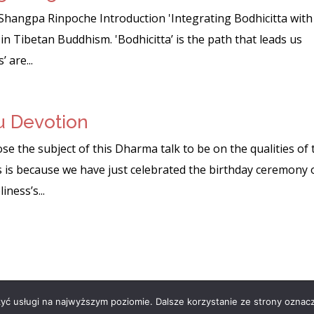
 Shangpa Rinpoche Introduction 'Integrating Bodhicitta with
n Tibetan Buddhism. 'Bodhicitta’ is the path that leads us
 are...
u Devotion
e the subject of this Dharma talk to be on the qualities of 
is is because we have just celebrated the birthday ceremony 
ness’s...
zyć usługi na najwyższym poziomie. Dalsze korzystanie ze strony oznacz