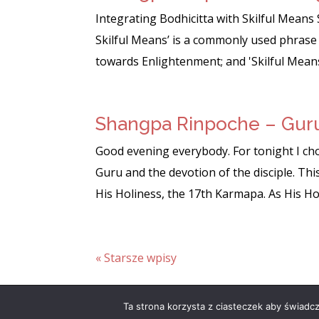
Integrating Bodhicitta with Skilful Means
Skilful Means’ is a commonly used phrase i
towards Enlightenment; and 'Skilful Means’
Shangpa Rinpoche – Gur
Good evening everybody. For tonight I chos
Guru and the devotion of the disciple. Th
His Holiness, the 17th Karmapa. As His Holi
« Starsze wpisy
Biblioteka Buddyjska | Dharma.pl
Ta strona korzysta z ciasteczek aby świadc