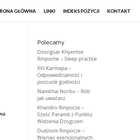
TRONA GŁÓWNA
LINKI
INDEKS POZYCJI
KONTAKT
Polecamy
Dzongsar Khyentse
Rinpoche – Sleep practice
XVI Karmapa –
Odpowiedzialność i
poczucie godności
Namkhai Norbu – Rób
jak uważasz
Khandro Rinpocze –
dwa
Sześć Paramit z Punktu
Widzenia Dzogczen
Dudziom Rinpocze –
Wieniec esencjonalnych