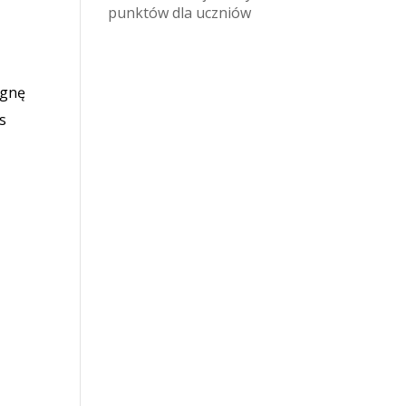
punktów dla uczniów
agnę
s