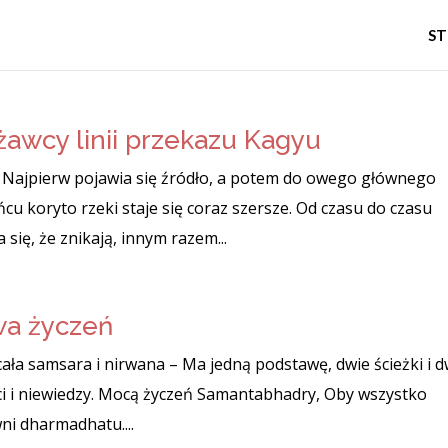
S
rżawcy linii przekazu Kagyu
 Najpierw pojawia się źródło, a potem do owego głównego
ńcu koryto rzeki staje się coraz szersze. Od czasu do czasu
 się, że znikają, innym razem...
wa życzeń
 cała samsara i nirwana – Ma jedną podstawę, dwie ścieżki i 
ści i niewiedzy. Mocą życzeń Samantabhadry, Oby wszystko
i dharmadhatu....