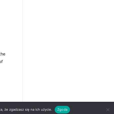
the
of
a, że zgadzasz się na ich użycie.
Zgoda