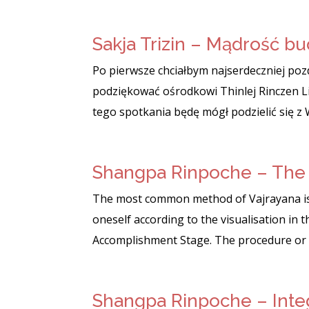
Sakja Trizin – Mądrość 
Po pierwsze chciałbym najserdeczniej pozd
podziękować ośrodkowi Thinlej Rinczen Li
tego spotkania będę mógł podzielić się z
Shangpa Rinpoche – The P
The most common method of Vajrayana is t
oneself according to the visualisation in
Accomplishment Stage. The procedure or cycl
Shangpa Rinpoche – Integ